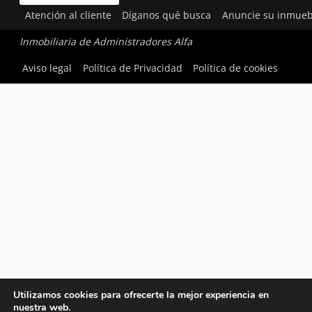
Atención al cliente
Díganos qué busca
Anuncie su inmueb
Inmobiliaria de Administradores Alfa
Aviso legal
Política de Privacidad
Política de cookies
Utilizamos cookies para ofrecerte la mejor experiencia en
nuestra web.