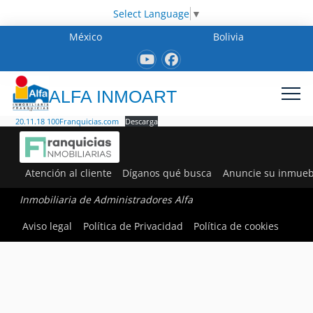
Select Language
▼
México
Bolivia
ALFA INMOART
20.11.18 100Franquicias.com
Descarga
Atención al cliente
Díganos qué busca
Anuncie su inmueb
Inmobiliaria de Administradores Alfa
Aviso legal
Política de Privacidad
Política de cookies