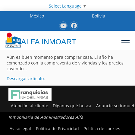
Select Language
▼
México
Bolivia
ALFA INMOART
Aún es buen momento para comprar casa. El año ha
comenzado con la compraventa de viviendas y los precios
cayendo…
Descargar artículo
.
Atención al cliente
Díganos qué busca
Anuncie su inmueb
Inmobiliaria de Administradores Alfa
Aviso legal
Política de Privacidad
Política de cookies