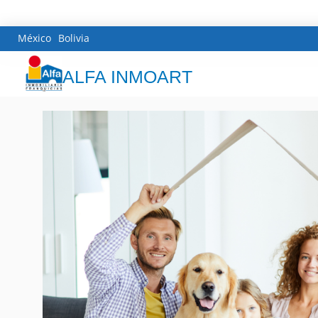
México
Bolivia
ALFA INMOART