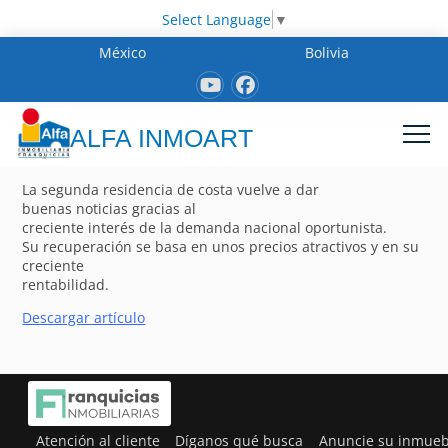
Select Language
▼
México
Bolivia
ALFA INMOART
La segunda residencia de costa vuelve a dar
buenas noticias gracias al
creciente interés de la demanda nacional oportunista.
Su recuperación se basa en unos precios atractivos y en su
creciente
rentabilidad.
Descargar artículo
Atención al cliente
Díganos qué busca
Anuncie su inmueb