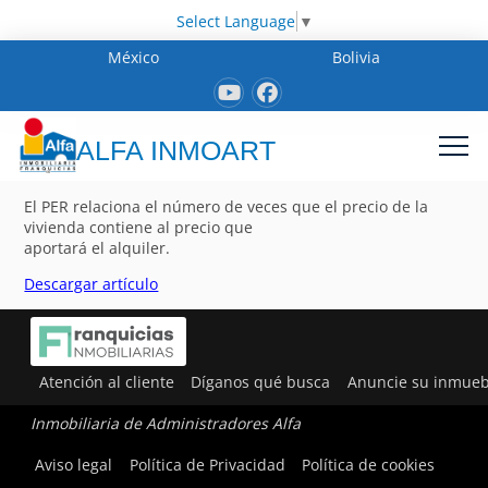
Select Language
▼
México
Bolivia
ALFA INMOART
El PER relaciona el número de veces que el precio de la
vivienda contiene al precio que
aportará el alquiler.
Descargar artículo
Atención al cliente
Díganos qué busca
Anuncie su inmueb
Inmobiliaria de Administradores Alfa
Aviso legal
Política de Privacidad
Política de cookies