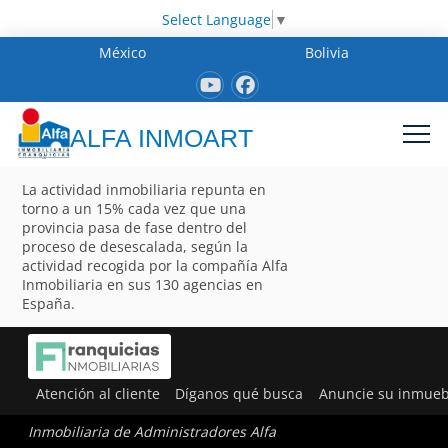
Select Language
▼
México
Bolivia
ALFA INMOART
La actividad inmobiliaria repunta en
torno a un 15% cada vez que una
provincia pasa de fase dentro del
proceso de desescalada, según la
actividad recogida por la compañía Alfa
Inmobiliaria en sus 130 agencias en
España.
Atención al cliente
Díganos qué busca
Anuncie su inmueb
Inmobiliaria de Administradores Alfa