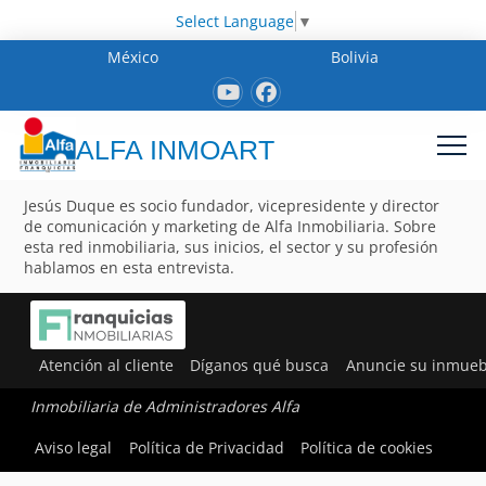
Select Language
▼
México
Bolivia
ALFA INMOART
Jesús Duque es socio fundador, vicepresidente y director
de comunicación y marketing de Alfa Inmobiliaria. Sobre
esta red inmobiliaria, sus inicios, el sector y su profesión
hablamos en esta entrevista.
Atención al cliente
Díganos qué busca
Anuncie su inmueb
Inmobiliaria de Administradores Alfa
Aviso legal
Política de Privacidad
Política de cookies