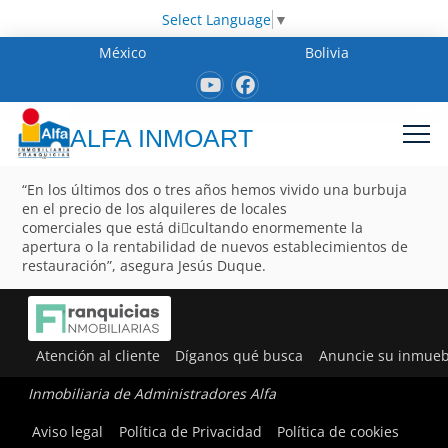
Select Language
▼
México
Bolivia
ALFA INMOART
“En los últimos dos o tres años hemos vivido una burbuja
en el precio de los alquileres de locales
comerciales que está di􀂦cultando enormemente la
apertura o la rentabilidad de nuevos establecimientos de
restauración”, asegura Jesús Duque.
Atención al cliente
Díganos qué busca
Anuncie su inmueb
Inmobiliaria de Administradores Alfa
Aviso legal
Política de Privacidad
Política de cookies