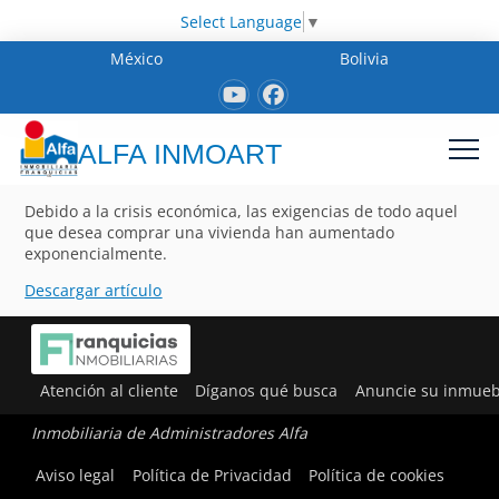
Select Language
▼
México
Bolivia
ALFA INMOART
Debido a la crisis económica, las exigencias de todo aquel
que desea comprar una vivienda han aumentado
exponencialmente.
Descargar artículo
Atención al cliente
Díganos qué busca
Anuncie su inmueb
Inmobiliaria de Administradores Alfa
Aviso legal
Política de Privacidad
Política de cookies