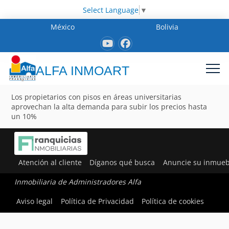
Select Language
▼
México
Bolivia
ALFA INMOART
Los propietarios con pisos en áreas universitarias
aprovechan la alta demanda para subir los precios hasta
un 10%
Atención al cliente
Díganos qué busca
Anuncie su inmueb
Inmobiliaria de Administradores Alfa
Aviso legal
Política de Privacidad
Política de cookies