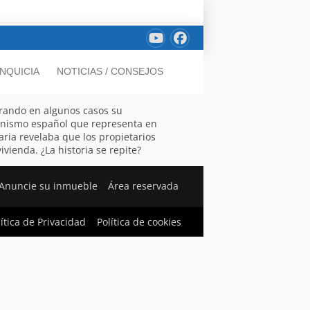
NQUICIA
NOTICIAS / CONSEJOS
orando en algunos casos su
rganismo español que representa en
aria revelaba que los propietarios
vienda. ¿La historia se repite?
Anuncie su inmueble
Área reservada
lítica de Privacidad
Política de cookies