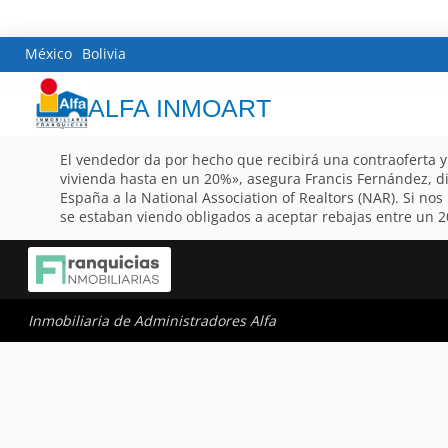
México
Bolivia
ALFA INMOART
El vendedor da por hecho que recibirá una contraoferta 
vivienda hasta en un 20%», asegura Francis Fernández, di
España a la National Association of Realtors (NAR). Si no
se estaban viendo obligados a aceptar rebajas entre un 20
Inmobiliaria de Administradores Alfa