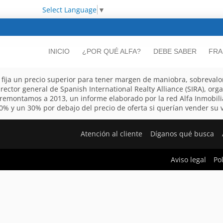
Select Language
▼
INICIO
¿POR QUÉ ALFA?
DEBE SABER
FRA
y fija un precio superior para tener margen de maniobra, sobreval
rector general de Spanish International Realty Alliance (SIRA), o
s remontamos a 2013, un informe elaborado por la red Alfa Inmobili
% y un 30% por debajo del precio de oferta si querían vender su vi
Atención al cliente
Díganos qué busca
Aviso legal
Po