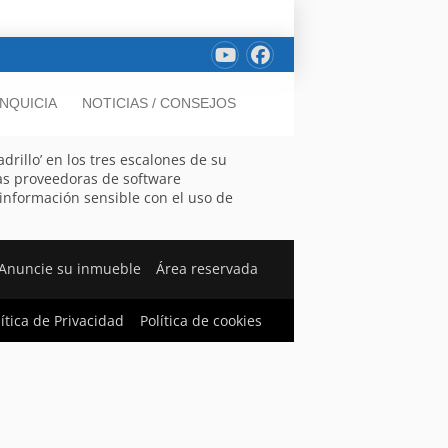
NQUICIA
NOTICIAS / CONSEJOS
rillo’ en los tres escalones de su
as proveedoras de software
 información sensible con el uso de
Anuncie su inmueble
Área reservada
lítica de Privacidad
Política de cookies