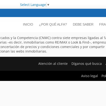
Select Language
▼
INICIO
¿POR QUÉ ALFA?
DEBE SABER
FRA
cados y la Competencia (CNMC) contra siete empresas ligadas al ‘lad
arias –es decir, inmobiliarias como RE/MAX o Look & Find–, empres
a concertación de precios y condiciones comerciales y por compartir
ionan las webs inmobiliarias.
Atención al cliente
Díganos qué busca
Aviso legal
Po