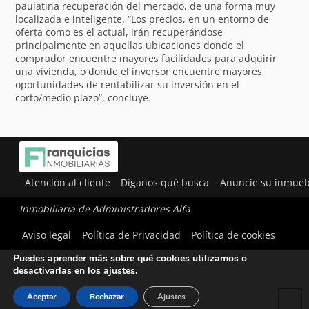
paulatina recuperación del mercado, de una forma muy
localizada e inteligente. “Los precios, en un entorno de
oferta como es el actual, irán recuperándose
principalmente en aquellas ubicaciones donde el
comprador encuentre mayores facilidades para adquirir
una vivienda, o donde el inversor encuentre mayores
oportunidades de rentabilizar su inversión en el
corto/medio plazo”, concluye.
Atención al cliente
Díganos qué busca
Anuncie su inmueb
Inmobiliaria de Administradores Alfa
Utilizamos cookies para ofrecerte la mejor experiencia en
Aviso legal
Política de Privacidad
Política de cookies
nuestra web.
Puedes aprender más sobre qué cookies utilizamos o
desactivarlas en los
ajustes
.
Aceptar
Rechazar
Ajustes