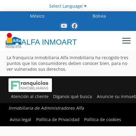
Select Language
▼
México
Bolivia
ALFA INMOART
La franquicia inmobiliaria Alfa Inmobiliaria ha recogido tres
puntos que los consumidores deben conocer bien, para no
ver vulnerados sus derechos.
Atención al cliente
Díganos qué busca
Anuncie su inmueb
Inmobiliaria de Administradores Alfa
Aviso legal
Política de Privacidad
Política de cookies