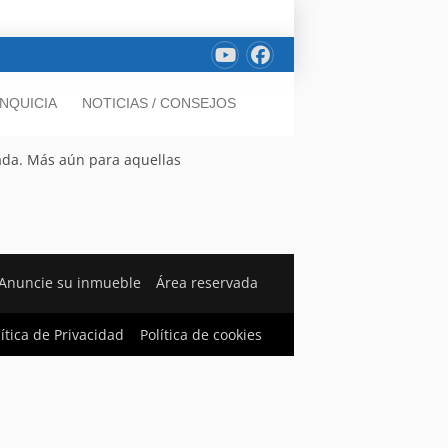
NQUICIA
NOTICIAS / CONSEJOS
ada. Más aún para aquellas
Anuncie su inmueble
Área reservada
lítica de Privacidad
Política de cookies