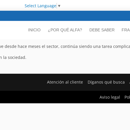
Select Language
▼
INICIO
¿POR QUÉ ALFA?
DEBE SABER
FRA
ve desde hace meses el sector, continúa siendo una tarea complic
n la sociedad.
Atención al cliente
Díganos qué busca
Aviso legal
Po