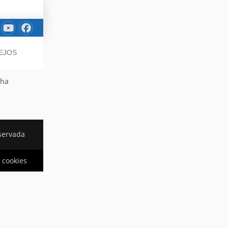
SEJOS
 ha
servada
e cookies