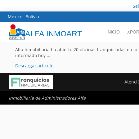
Se
México
Bolivia
ALFA INMOART
INICIO
¿POR
Alfa Inmobiliaria ha abierto 20 oficinas franquiciadas en l
informado hoy …
Descargar artículo
Atenció
Inmobiliaria de Administradores Alfa