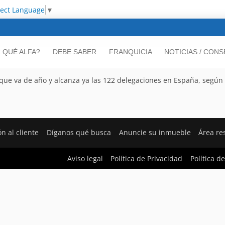
lect Language
▼
 QUÉ ALFA?
DEBE SABER
FRANQUICIA
NOTICIAS / CON
o que va de año y alcanza ya las 122 delegaciones en España, según
n al cliente
Díganos qué busca
Anuncie su inmueble
Área re
Aviso legal
Política de Privacidad
Política d