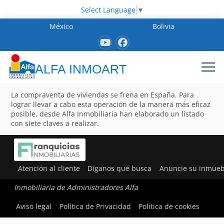
Select Language
▼
México
Bolivia
ALFA INMOART
La compraventa de viviendas se frena en España. Para
lograr llevar a cabo esta operación de la manera más eficaz
posible, desde Alfa Inmobiliaria han elaborado un listado
con siete claves a realizar.
Atención al cliente
Díganos qué busca
Anuncie su inmueb
Inmobiliaria de Administradores Alfa
Aviso legal
Política de Privacidad
Política de cookies