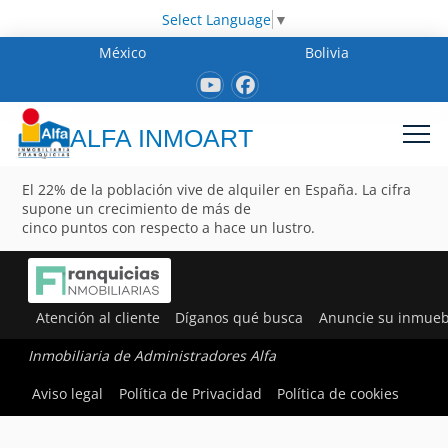
Select Language
▼
México
Bolivia
ALFA INMOART
El 22% de la población vive de alquiler en España. La cifra
supone un crecimiento de más de
cinco puntos con respecto a hace un lustro.
Atención al cliente
Díganos qué busca
Anuncie su inmueb
Inmobiliaria de Administradores Alfa
Aviso legal
Política de Privacidad
Política de cookies