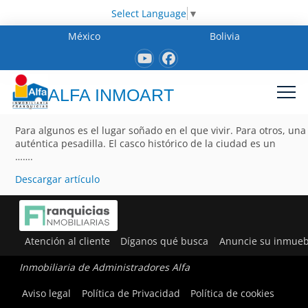
Select Language
▼
México
Bolivia
ALFA INMOART
Para algunos es el lugar soñado en el que vivir. Para otros, una
auténtica pesadilla. El casco histórico de la ciudad es un
…….
Descargar artículo
Atención al cliente
Díganos qué busca
Anuncie su inmueb
Inmobiliaria de Administradores Alfa
Aviso legal
Política de Privacidad
Política de cookies