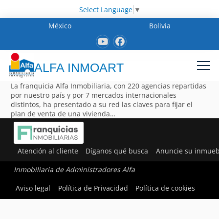
Select Language
▼
México
Bolivia
ALFA INMOART
La franquicia Alfa Inmobiliaria, con 220 agencias repartidas
por nuestro país y por 7 mercados internacionales
distintos, ha presentado a su red las claves para fijar el
plan de venta de una vivienda…
Atención al cliente
Díganos qué busca
Anuncie su inmueb
Inmobiliaria de Administradores Alfa
Aviso legal
Política de Privacidad
Política de cookies